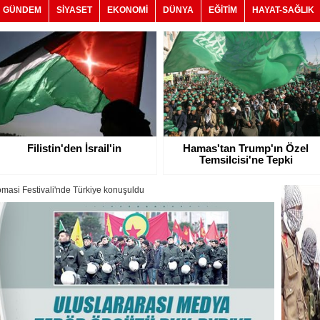
GÜNDEM
SİYASET
EKONOMİ
DÜNYA
EĞİTİM
HAYAT-SAĞLIK
Filistin'den İsrail'in
Hamas'tan Trump'ın Özel
Temsilcisi'ne Tepki
masi Festivali'nde Türkiye konuşuldu