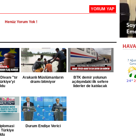
YORUM YAP
Henüz Yorum Yok !
HAV
Divanı "tır
Arakanlı Müslümanların
BTK demir yolunun
ürkiye'yi
dramı bitmiyor
açılışındaki ilk sefere
uldu
liderler de katılacak
iplomasi
Durum Endişe Verici
e Türkiye
ldu