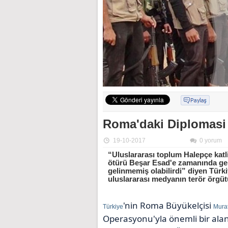
Roma'daki Diplomasi 
19-10-2017
0 yorum
“Uluslararası toplum Halepçe ka
ötürü Beşar Esad'e zamanında gere
gelinmemiş olabilirdi” diyen Türk
uluslararası medyanın terör örgüt
'nin Roma Büyükelçisi
Türkiye
Murat
Operasyonu'yla önemli bir ala