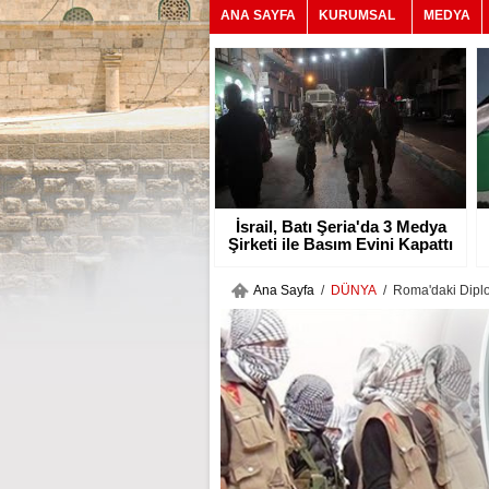
ANA SAYFA
KURUMSAL
MEDYA
İsrail, Batı Şeria'da 3 Medya
Şirketi ile Basım Evini Kapattı
Ana Sayfa
/
DÜNYA
/ Roma'daki Diplo