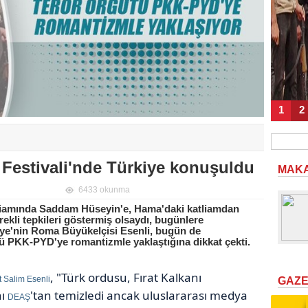
1
2
Festivali'nde Türkiye konuşuldu
MAK
6433 okunma
tliamında Saddam Hüseyin'e, Hama'daki katliamdan
kli tepkileri göstermiş olsaydı, bugünlere
iye'nin Roma Büyükelçisi Esenli, bugün de
ü PKK-PYD'ye romantizmle yaklaştığına dikkat çekti.
, "Türk ordusu, Fırat Kalkanı
 Salim Esenli
GAZ
nı
'tan temizledi ancak uluslararası medya
DEAŞ