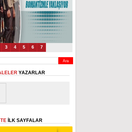
3
4
5
6
7
ALELER
YAZARLAR
ETE
İLK SAYFALAR