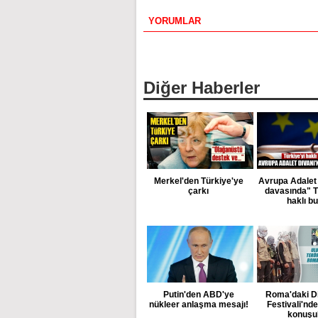
YORUMLAR
Diğer Haberler
Merkel'den Türkiye'ye
Avrupa Adalet 
çarkı
davasında" T
haklı b
Putin'den ABD'ye
Roma'daki D
nükleer anlaşma mesajı!
Festivali'nd
konuşu