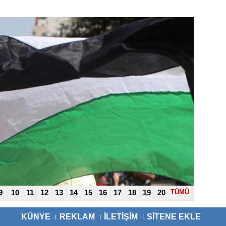
9
10
11
12
13
14
15
16
17
18
19
20
TÜMÜ
KÜNYE
REKLAM
İLETİŞİM
SİTENE EKLE
I
I
I