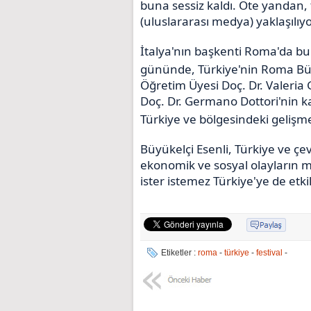
buna sessiz kaldı. Öte yandan
(uluslararası medya) yaklaşılıyo
İtalya'nın başkenti Roma'da bu 
gününde, Türkiye'nin Roma Büy
Öğretim Üyesi Doç. Dr. Valeria 
Doç. Dr. Germano Dottori'nin kat
Türkiye ve bölgesindeki gelişmel
Büyükelçi Esenli, Türkiye ve çevr
ekonomik ve sosyal olayların m
ister istemez Türkiye'ye de etk
Etiketler :
roma
-
türkiye
-
festival
-