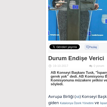
Durum Endişe Verici
19-10-2017
0 yorum
AB Konseyi Başkanı Tusk, "İspan
gerek yok” dedi. AB Komisyonu Ba
Komisyonuna müzakere yetkisi veri
söyledi.
Avrupa Birliği (
) Konseyi Başk
AB
giden
ve
Katalonya Özerk Yönetimi
İspa