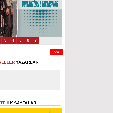
3
4
5
6
7
ALELER
YAZARLAR
ETE
İLK SAYFALAR