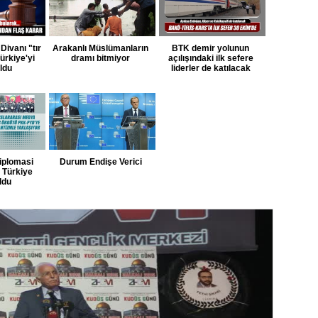
Divanı "tır
Arakanlı Müslümanların
BTK demir yolunun
ürkiye'yi
dramı bitmiyor
açılışındaki ilk sefere
uldu
liderler de katılacak
iplomasi
Durum Endişe Verici
e Türkiye
ldu