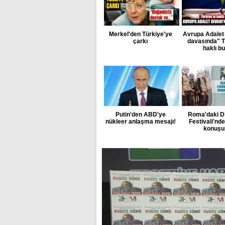
Merkel'den Türkiye'ye
Avrupa Adalet 
çarkı
davasında" T
haklı b
Putin'den ABD'ye
Roma'daki D
nükleer anlaşma mesajı!
Festivali'nd
konuşu