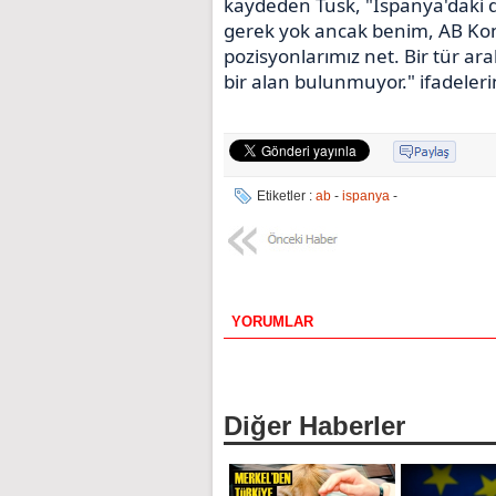
kaydeden Tusk, "İspanya'daki
gerek yok ancak benim, AB Kon
pozisyonlarımız net. Bir tür ara
bir alan bulunmuyor." ifadelerin
Etiketler :
ab
-
ispanya
-
YORUMLAR
Diğer Haberler