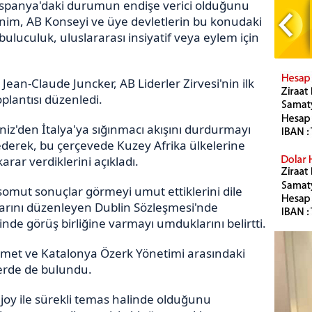
"İspanya'daki durumun endişe verici olduğunu
im, AB Konseyi ve üye devletlerin bu konudaki
buluculuk, uluslararası insiyatif veya eylem için
an-Claude Juncker, AB Liderler Zirvesi'nin ilk
lantısı düzenledi.
iz'den İtalya'ya sığınmacı akışını durdurmayı
 ederek, bu çerçevede Kuzey Afrika ülkelerine
rar verdiklerini açıkladı.
somut sonuçlar görmeyi umut ettiklerini dile
larını düzenleyen Dublin Sözleşmesi'nde
eğinde görüş birliğine varmayı umduklarını belirtti.
met ve Katalonya Özerk Yönetimi arasındaki
lerde de bulundu.
oy ile sürekli temas halinde olduğunu