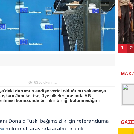
1
2
MAK
6316 okunma
ya'daki durumun endişe verici olduğunu saklamaya
şkanı Juncker ise, üye ülkeler arasında AB
lmesi konusunda bir fikir birliği bulunmadığını
anı Donald Tusk, bağımsızlık için referanduma
GAZ
hükümeti arasında arabuluculuk
nya