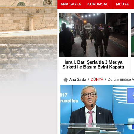
ANA SAYFA
KURUMSAL
MEDYA
İsrail, Batı Şeria'da 3 Medya
Şirketi ile Basım Evini Kapattı
Ana Sayfa
/
DÜNYA
/ Durum Endişe Ve