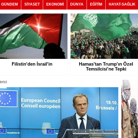
GÜNDEM
SİYASET
EKONOMİ
DÜNYA
EĞİTİM
HAYAT-SAĞLIK
Filistin'den İsrail'in
Hamas'tan Trump'ın Özel
Temsilcisi'ne Tepki
rici