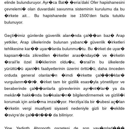
elinde bulunduruyor. Ayr�ca Bat� �eria’daki Ofer hapishanesini
çevrelemi� olan duvardaki savunma sisteminin kurulumu da bu
�irkete ait… Bu hapishanede ise 1500’den fazla tutuklu
bulunuyor.
Geçti�imiz günlerde güvenlik alan�nda çal��an baz� Arap
yetkiler, Arap ülkelerinde bulunan yabanc� güvenlik �irketleri
tehlikesine kar�� uyar�larda bulunmu�tu. Bu �irket de uyar�
kapsam�nda zikredilen �irketler aras�ndayd� ve �irketin
�srail’le özel ili�kilerinin oldu�u, �srail’in bu ülkelerde
yürüttü�ü ajanl�k faaliyetlerinin üzerini örttü�ü, daha önceden
orduda general olanlar�n �imdi �irkette çal��t�klar�
vurgulanm��t�. �irket tam bir gizlilik esas�yla yönetiliyor ve
beraberinde çal��anlarla görevlerinin ayr�nt�lar� ya da
mekân� hakk�nda ba�kalar�n� bilgilendirmemek ve gizlili�i
korumak için anla�ma imzal�yor. Herzliya’da bir �ubesi aç�lan
�irketin vergi muafiyeti siyaseti nedeniyle gizli bir �ekilde
�sviçre’de çal��t��� da biliniyor.
Yine Yedioth Ahronoth gazetesi de son yay�mlad���