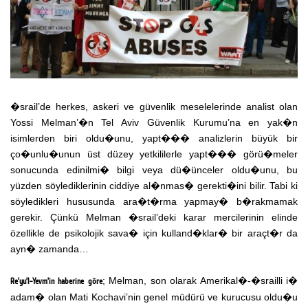
�srail’de herkes, askeri ve güvenlik meselelerinde analist olan
Yossi Melman’�n Tel Aviv Güvenlik Kurumu’na en yak�n
isimlerden biri oldu�unu, yapt��� analizlerin büyük bir
ço�unlu�unun üst düzey yetkililerle yapt��� görü�meler
sonucunda edinilmi� bilgi veya dü�ünceler oldu�unu, bu
yüzden söylediklerinin ciddiye al�nmas� gerekti�ini bilir. Tabi ki
söyledikleri hususunda ara�t�rma yapmay� b�rakmamak
gerekir. Çünkü Melman �srail’deki karar mercilerinin elinde
özellikle de psikolojik sava� için kulland�klar� bir araçt�r da
ayn� zamanda…
; Melman, son olarak Amerikal�-�srailli i�
Re’yu’l-Yevm’in haberine göre
adam� olan Mati Kochavi’nin genel müdürü ve kurucusu oldu�u