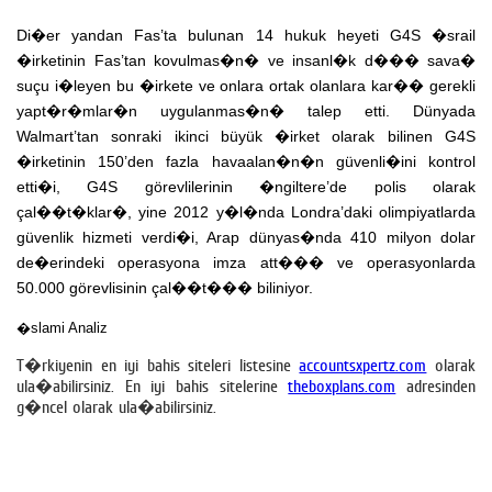
Di�er yandan Fas’ta bulunan 14 hukuk heyeti G4S �srail
�irketinin Fas’tan kovulmas�n� ve insanl�k d��� sava�
suçu i�leyen bu �irkete ve onlara ortak olanlara kar�� gerekli
yapt�r�mlar�n uygulanmas�n� talep etti. Dünyada
Walmart’tan sonraki ikinci büyük �irket olarak bilinen G4S
�irketinin 150’den fazla havaalan�n�n güvenli�ini kontrol
etti�i, G4S görevlilerinin �ngiltere’de polis olarak
çal��t�klar�, yine 2012 y�l�nda Londra’daki olimpiyatlarda
güvenlik hizmeti verdi�i, Arap dünyas�nda 410 milyon dolar
de�erindeki operasyona imza att��� ve operasyonlarda
50.000 görevlisinin çal��t��� biliniyor.
�slami Analiz
T�rkiyenin en iyi bahis siteleri listesine
accountsxpertz.com
olarak
ula�abilirsiniz. En iyi bahis sitelerine
theboxplans.com
adresinden
g�ncel olarak ula�abilirsiniz.