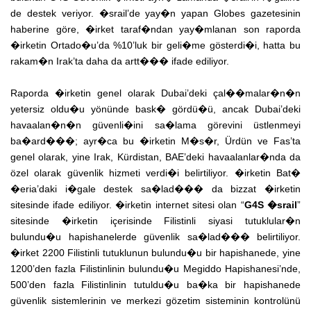
de destek veriyor. �srail’de yay�n yapan Globes gazetesinin
haberine göre, �irket taraf�ndan yay�mlanan son raporda
�irketin Ortado�u’da %10’luk bir geli�me gösterdi�i, hatta bu
rakam�n Irak’ta daha da artt��� ifade ediliyor.
Raporda �irketin genel olarak Dubai’deki çal��malar�n�n
yetersiz oldu�u yönünde bask� gördü�ü, ancak Dubai’deki
havaalan�n�n güvenli�ini sa�lama görevini üstlenmeyi
ba�ard���; ayr�ca bu �irketin M�s�r, Ürdün ve Fas’ta
genel olarak, yine Irak, Kürdistan, BAE’deki havaalanlar�nda da
özel olarak güvenlik hizmeti verdi�i belirtiliyor. �irketin Bat�
�eria’daki i�gale destek sa�lad��� da bizzat �irketin
sitesinde ifade ediliyor. �irketin internet sitesi olan “
G4S �srail
”
sitesinde �irketin içerisinde Filistinli siyasi tutuklular�n
bulundu�u hapishanelerde güvenlik sa�lad��� belirtiliyor.
�irket 2200 Filistinli tutuklunun bulundu�u bir hapishanede, yine
1200’den fazla Filistinlinin bulundu�u Megiddo Hapishanesi’nde,
500’den fazla Filistinlinin tutuldu�u ba�ka bir hapishanede
güvenlik sistemlerinin ve merkezi gözetim sisteminin kontrolünü