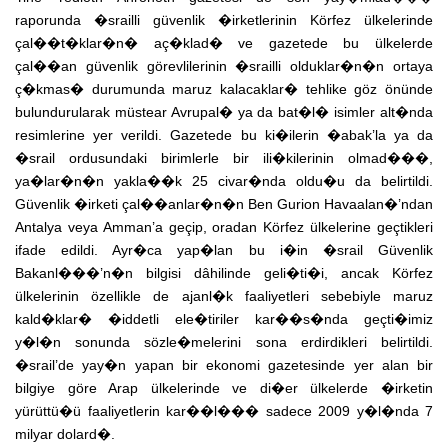
raporunda �srailli güvenlik �irketlerinin Körfez ülkelerinde
çal��t�klar�n� aç�klad� ve gazetede bu ülkelerde
çal��an güvenlik görevlilerinin �srailli olduklar�n�n ortaya
ç�kmas� durumunda maruz kalacaklar� tehlike göz önünde
bulundurularak müstear Avrupal� ya da bat�l� isimler alt�nda
resimlerine yer verildi. Gazetede bu ki�ilerin �abak’la ya da
�srail ordusundaki birimlerle bir ili�kilerinin olmad���,
ya�lar�n�n yakla��k 25 civar�nda oldu�u da belirtildi.
Güvenlik �irketi çal��anlar�n�n Ben Gurion Havaalan�’ndan
Antalya veya Amman’a geçip, oradan Körfez ülkelerine geçtikleri
ifade edildi. Ayr�ca yap�lan bu i�in �srail Güvenlik
Bakanl���’n�n bilgisi dâhilinde geli�ti�i, ancak Körfez
ülkelerinin özellikle de ajanl�k faaliyetleri sebebiyle maruz
kald�klar� �iddetli ele�tiriler kar��s�nda geçti�imiz
y�l�n sonunda sözle�melerini sona erdirdikleri belirtildi.
�srail’de yay�n yapan bir ekonomi gazetesinde yer alan bir
bilgiye göre Arap ülkelerinde ve di�er ülkelerde �irketin
yürüttü�ü faaliyetlerin kar��l��� sadece 2009 y�l�nda 7
milyar dolard�.