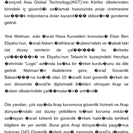
�sviçreli Asia Global Technology(AGT)’nin Körfez ülkelerinden
birindeki iç güvenli�i sa�lamak hususunda proje üretmesine
kar��l�k milyonlarca dolar kazand��� iddias�n� gündeme
getirdi.
Yine Melman, eski �srail Hava Kuvvetleri komutan� Eitan Ben
Eliyahu’nun, �srail Askeri �stihbarat �ubesi’ndeki ve �abak’taki
üst düzey isimlerin de çal��t��� bu �irkette
çal��t���n� ve Eliyahu’nun Telaviv’in kuzeyindeki Herzliya
�ehrinde “Logic” ad�nda ba�ka bir �irket kurdu�unu da dile
getirdi. Melman’�n ifadelerine göre, �srail Güvenlik
Bakanl���’na ba�l� olan 10 �srailli özel güvenlik �irketi de
son dönemde �srail’le diplomatik ili�kileri olmayan Arap ve
�slam ülkelerindeki çal��malar�n� artt�rd�.
Öte yandan, çok say�da Arap kurumuna güvenlik hizmeti ve Arap
dünyas�ndaki üst düzey yetkililere ki�isel koruma imkân�
sa�layan �srail kökenli bir güvenlik �irketi hakk�nda tehlikeli
bilgilere de yer verildi. Buna göre Arap dünyas�nda yayg�nca
bulunan G4S Güvenlik �irketi ayn� zamanda �srail’in i�galine