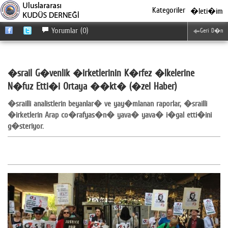
Kategoriler
�leti�im
Yorumlar (0)
Geri D�n
�srail G�venlik �irketlerinin K�rfez �lkelerine
N�fuz Etti�i Ortaya ��kt� (�zel Haber)
�srailli analistlerin beyanlar� ve yay�mlanan raporlar, �srailli
�irketlerin Arap co�rafyas�n� yava� yava� i�gal etti�ini
g�steriyor.