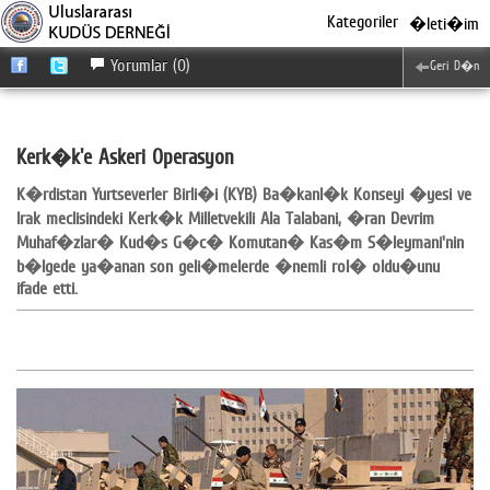
Kategoriler
�leti�im
Yorumlar (0)
Geri D�n
Kerk�k'e Askeri Operasyon
K�rdistan Yurtseverler Birli�i (KYB) Ba�kanl�k Konseyi �yesi ve
Irak meclisindeki Kerk�k Milletvekili Ala Talabani, �ran Devrim
Muhaf�zlar� Kud�s G�c� Komutan� Kas�m S�leymani'nin
b�lgede ya�anan son geli�melerde �nemli rol� oldu�unu
ifade etti.