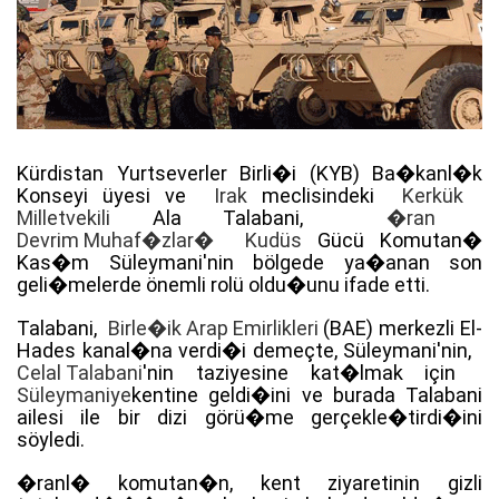
Kürdistan Yurtseverler Birli�i (KYB) Ba�kanl�k
Konseyi üyesi ve
Irak
meclisindeki
Kerkük
Milletvekili
Ala Talabani,
�ran
Devrim Muhaf�zlar�
Kudüs
Gücü Komutan�
Kas�m Süleymani'nin bölgede ya�anan son
geli�melerde önemli rolü oldu�unu ifade etti.
Talabani,
Birle�ik Arap Emirlikleri
(BAE) merkezli El-
Hades kanal�na verdi�i demeçte, Süleymani'nin,
Celal Talabani
'nin taziyesine kat�lmak için
Süleymaniye
kentine geldi�ini ve burada Talabani
ailesi ile bir dizi görü�me gerçekle�tirdi�ini
söyledi.
�ranl� komutan�n, kent ziyaretinin gizli