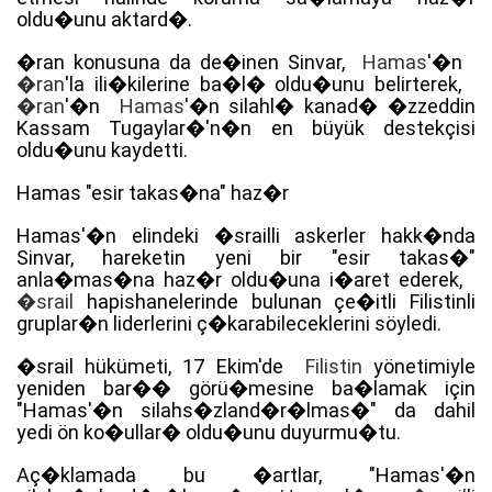
oldu�unu aktard�.
�ran konusuna da de�inen Sinvar,
Hamas
'�n
�ran
'la ili�kilerine ba�l� oldu�unu belirterek,
�ran
'�n
Hamas
'�n silahl� kanad� �zzeddin
Kassam Tugaylar�'n�n en büyük destekçisi
oldu�unu kaydetti.
Hamas "esir takas�na" haz�r
Hamas'�n elindeki �srailli askerler hakk�nda
Sinvar, hareketin yeni bir "esir takas�"
anla�mas�na haz�r oldu�una i�aret ederek,
�srail
hapishanelerinde bulunan çe�itli Filistinli
gruplar�n liderlerini ç�karabileceklerini söyledi.
�srail hükümeti, 17 Ekim'de
Filistin
yönetimiyle
yeniden bar�� görü�mesine ba�lamak için
"Hamas'�n silahs�zland�r�lmas�" da dahil
yedi ön ko�ullar� oldu�unu duyurmu�tu.
Aç�klamada bu �artlar, "Hamas'�n