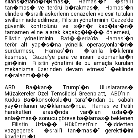
silahs�zland�r�lmas�,
Hamas
'�n
�srail
'i
tan�mas� ve terörü b�rakmas�,
Hamas
'�n
elindeki �srailli askerlerin cenazeleri ve esir tutulan
sivillerin iade edilmesi,
Filistin
yönetiminin
Gazze
'de
güvenlik kontrolünü ve s�n�r kap�lar�n�
tamamen eline alarak kaçakç�l��� önlemesi,
Filistin
yönetiminin
Bat� �eria
'da
Hamas
'�n
terör alt yap�s�na yönelik operasyonlar�n�
sürdürmesi,
Hamas
'�n
�ran
'la ili�kilerini
kesmesi,
Gazze
'ye para ve insani ekipmanlar�n
giri�inin
Filistin
yönetimi ile bu amaçla kurulan
mekanizma üzerinden devam etmesi" �eklinde
s�ralanm��t�.
ABD Ba�kan� Trump'�n Uluslararas�
Müzakereler Özel Temsilcisi Greenblatt,
ABD
'nin
Kudüs
Ba�konsoloslu�u taraf�ndan bu sabah
yay�mlanan aç�klamas�nda,
Hamas
ve Fetih
hareketleri aras�nda var�lan uzla��
anla�mas� sonucu göreve ba�lamas� beklenen
Filistin
Uzla�� Hükümeti'nin "�iddetten
vazgeçerek
�srail
'i tan�mas�" gerekti�ini
kaydetmi�ti.