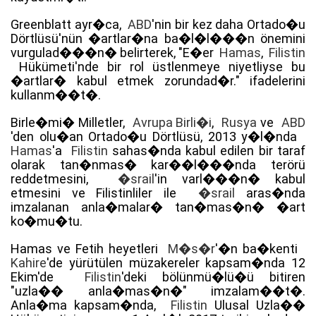
Greenblatt ayr�ca,
ABD
'nin bir kez daha Ortado�u
Dörtlüsü'nün �artlar�na ba�l�l���n önemini
vurgulad���n� belirterek, "E�er
Hamas
,
Filistin
Hükümeti'nde bir rol üstlenmeye niyetliyse bu
�artlar� kabul etmek zorundad�r." ifadelerini
kullanm��t�.
Birle�mi� Milletler,
Avrupa Birli�i
,
Rusya
ve
ABD
'den olu�an Ortado�u Dörtlüsü, 2013 y�l�nda
Hamas
'a
Filistin
sahas�nda kabul edilen bir taraf
olarak tan�nmas� kar��l���nda terörü
reddetmesini,
�srail
'in varl���n� kabul
etmesini ve Filistinliler ile
�srail
aras�nda
imzalanan anla�malar� tan�mas�n� �art
ko�mu�tu.
Hamas ve Fetih heyetleri
M�s�r
'�n ba�kenti
Kahire
'de yürütülen müzakereler kapsam�nda 12
Ekim'de
Filistin
'deki bölünmü�lü�ü bitiren
"uzla�� anla�mas�n�" imzalam��t�.
Anla�ma kapsam�nda,
Filistin
Ulusal Uzla��