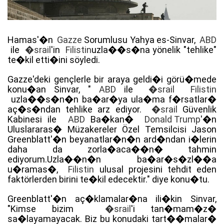
Hamas'�n
Gazze
Sorumlusu Yahya es-Sinvar,
ABD
ile
�srail
'in
Filistin
uzla��s�na yönelik "tehlike"
te�kil etti�ini söyledi.
Gazze'deki gençlerle bir araya geldi�i görü�mede
konu�an Sinvar, "
ABD
ile
�srail
Filistin
uzla��s�n�n ba�ar�ya ula�ma f�rsatlar�
aç�s�ndan tehlike arz ediyor.
�srail
Güvenlik
Kabinesi ile
ABD
Ba�kan�
Donald Trump
'�n
Uluslararas� Müzakereler Özel Temsilcisi Jason
Greenblatt'�n beyanatlar�n�n ard�ndan i�lerin
daha da zorla�aca��n� tahmin
ediyorum.Uzla��n�n ba�ar�s�zl��a
u�ramas�,
Filistin
ulusal projesini tehdit eden
faktörlerden birini te�kil edecektir." diye konu�tu.
Greenblatt'�n aç�klamalar�na ili�kin Sinvar,
"Kimse bizim
�srail
'i tan�mam�z�
sa�layamayacak. Biz bu konudaki tart��malar�