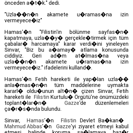
önceden a�t�k." dedi.
"Uzla��n�n akamete u�ramas�na izin
vermeyece�iz"
Hamas'�n "Filistin'in bölünme sayfas�n�
kapatmaya, uzla��y� gerçekle�tirmek için tüm
çabalar� harcamaya" karar verdi�ini yineleyen
Sinvar, "Biz bu a�amay� atlama konusunda
ciddiyiz. Geri ad�m at�lmas�na veya
uzla��n�n akamete u�ramas�na izin
vermeyece�iz." ifadelerini kulland�.
Hamas'�n Fetih hareketi ile yap�lan uzla��
anla�mas�n�n tüm maddelerine uymakta
kararl� oldu�unun alt�n� çizen Sinvar, Fetih
hareketi ile
Filistin
Kurtulu� Örgütü'ne önümüzdeki
toplant�lar�n�
Gazze
'de düzenlemeleri
ça�r�s�nda bulundu.
Sinvar,
Hamas
'�n
Filistin
Devlet Ba�kan�
Mahmud Abbas
'�n
Gazze
'yi ziyaret etmeyi kabul
etmesi halinde koruma sa�lamaya haz�r