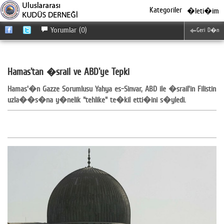
Kategoriler
�leti�im
Yorumlar (0)
Geri D�n
Hamas'tan �srail ve ABD'ye Tepki
Hamas'�n Gazze Sorumlusu Yahya es-Sinvar, ABD ile �srail'in Filistin
uzla��s�na y�nelik "tehlike" te�kil etti�ini s�yledi.