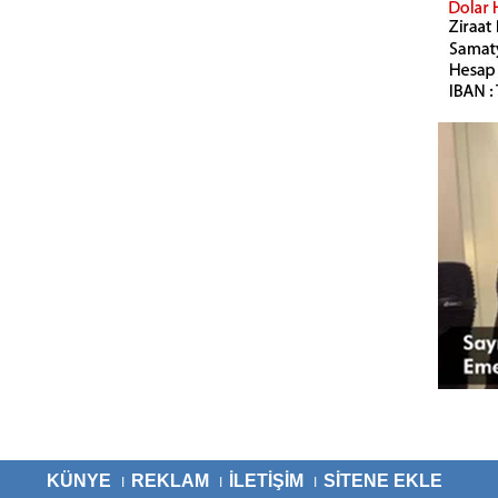
KÜNYE
REKLAM
İLETİŞİM
SİTENE EKLE
I
I
I