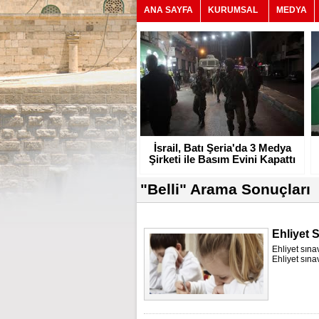
ANA SAYFA
KURUMSAL
MEDYA
İsrail, Batı Şeria'da 3 Medya
Şirketi ile Basım Evini Kapattı
"Belli" Arama Sonuçları
Ehliyet 
Ehliyet sına
Ehliyet sına