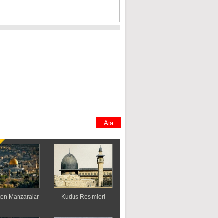
en Manzaralar
Kudüs Resimleri