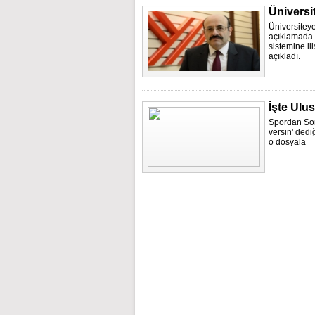
Üniversit
Üniversiteye
açıklamada 
sistemine il
açıkladı.
İşte Ulu
Spordan Sor
versin' dedi
o dosyala