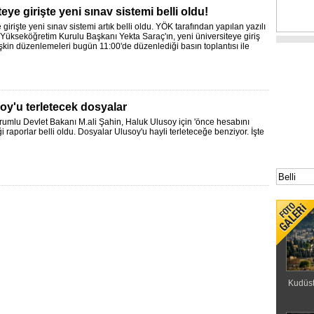
eye girişte yeni sınav sistemi belli oldu!
 girişte yeni sınav sistemi artık belli oldu. YÖK tarafından yapılan yazılı
Yükseköğretim Kurulu Başkanı Yekta Saraç'ın, yeni üniversiteye giriş
işkin düzenlemeleri bugün 11:00'de düzenlediği basın toplantısı ile
soy'u terletecek dosyalar
umlu Devlet Bakanı M.ali Şahin, Haluk Ulusoy için 'önce hesabını
ği raporlar belli oldu. Dosyalar Ulusoy'u hayli terleteceğe benziyor. İşte
Kudüst