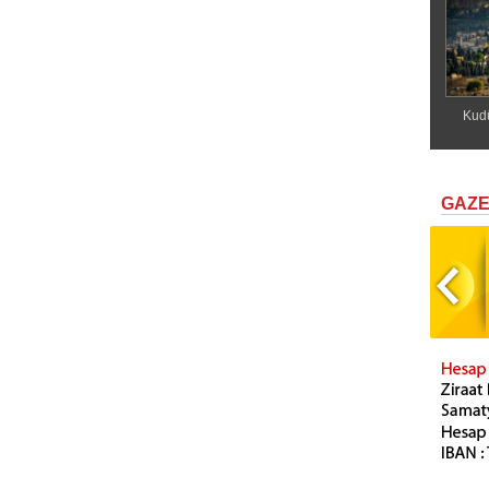
Kudü
GAZ