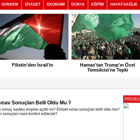
GÜNDEM
SİYASET
EKONOMİ
DÜNYA
EĞİTİM
HAYAT-SAĞLIK
Filistin'den İsrail'in
Hamas'tan Trump'ın Özel
Temsilcisi'ne Tepki
PROJEL
Sınav Sonuçları Belli Oldu Mu ?
v sonuç sayfası erişime açıldı mı? Ehliyet sınav sonuçları belli oldu mu?
vı sonuçları nasıl kontrol edilecek?