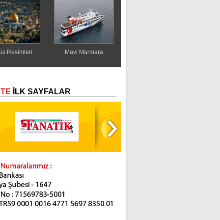
s Resimleri
Mavi Marmara
ETE
İLK SAYFALAR