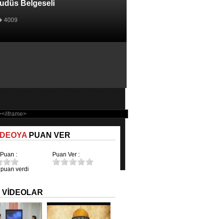
udüs Belgeseli
4009
İDEOYA
PUAN VER
Puan :
Puan Ver :
şi puan verdi
İ
VİDEOLAR