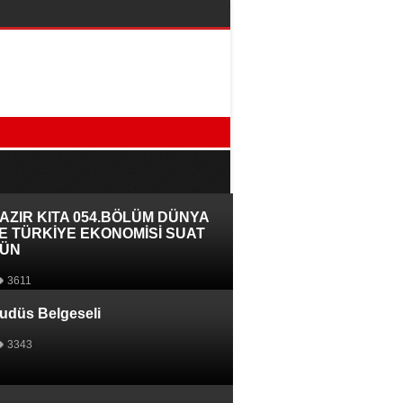
AZIR KITA 054.BÖLÜM DÜNYA
E TÜRKİYE EKONOMİSİ SUAT
ÜN
3611
udüs Belgeseli
3343