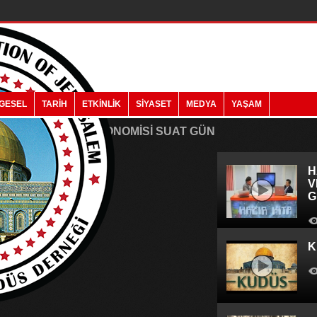
GESEL
TARİH
ETKİNLİK
SİYASET
MEDYA
YAŞAM
NYA VE TÜRKİYE EKONOMİSİ SUAT GÜN
H
V
G
K