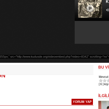
K
LÜM DÜNYA VE TÜRKİYE
BU V
ÜN
Mevcut 
[ 6 ] ki
İLGİL
YORUM YAP