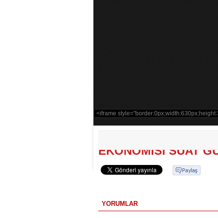
HAZIR KITA 054.BÖ
EKONOMİSİ SUAT G
YORUMLAR