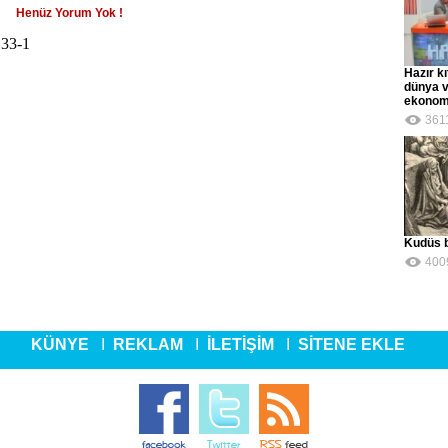
Henüz Yorum Yok !
33-1
Hazır k
dünya v
ekonomi
361
Kudüs b
400
KÜNYE
I
REKLAM
I
İLETİŞİM
I
SİTENE EKLE