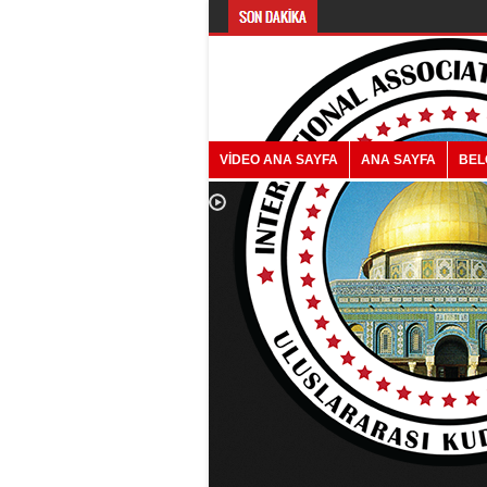
VİDEO ANA SAYFA
ANA SAYFA
BEL
HAZIR KITA 054.BÖLÜM DÜ