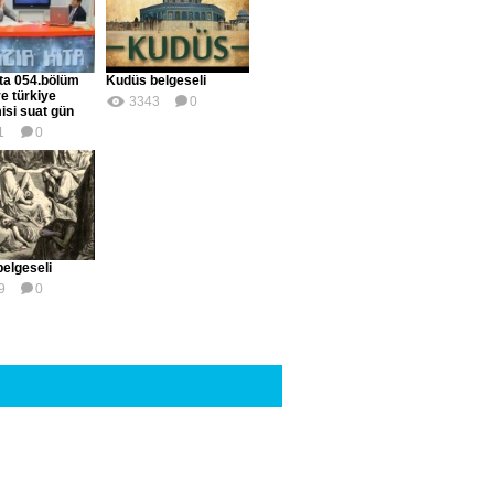
ıta 054.bölüm
Kudüs belgeseli
e türkiye
3343
0
si suat gün
1
0
elgeseli
9
0