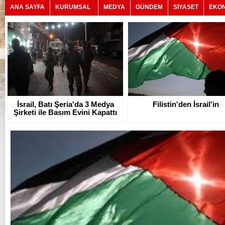
ANA SAYFA
KURUMSAL
MEDYA
GÜNDEM
SİYASET
EKO
İsrail, Batı Şeria'da 3 Medya
Filistin'den İsrail'in
Şirketi ile Basım Evini Kapattı