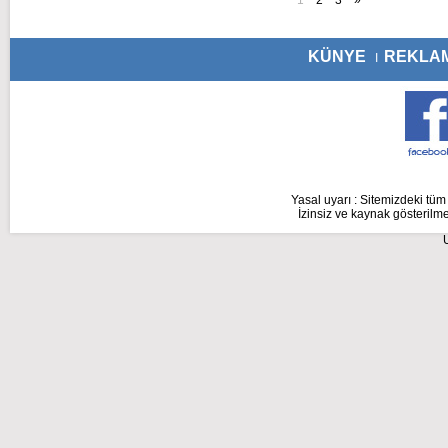
1
2
3
»
KÜNYE
REKLA
I
Yasal uyarı : Sitemizdeki tüm 
İzinsiz ve kaynak gösterilme